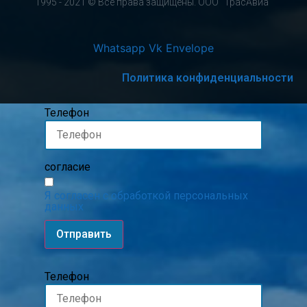
1995 - 2021 © Все права защищены. ООО "ТрасАвиа"
Whatsapp
Vk
Envelope
Политика конфиденциальности
Телефон
согласие
Я согласен с обработкой персональных
данных
Отправить
Телефон