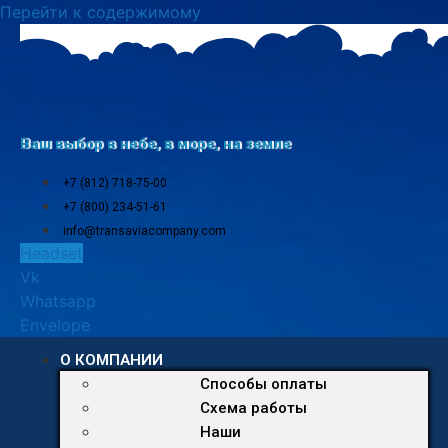
Перейти к содержимому
Ваш выбор в небе, в море, на земле
+7 (812) 718-75-00
+7 (800) 234-51-61
info@transaviacompany.com
Headset
Vk
Whatsapp
Envelope
О КОМПАНИИ
Способы оплаты
Схема работы
Наши